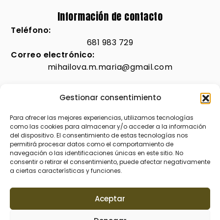
Información de contacto
Teléfono:
681 983 729
Correo electrónico:
mihailova.m.maria@gmail.com
Gestionar consentimiento
Legal
Para ofrecer las mejores experiencias, utilizamos tecnologías
como las cookies para almacenar y/o acceder a la información
Aviso legal
del dispositivo. El consentimiento de estas tecnologías nos
permitirá procesar datos como el comportamiento de
Accesibilidad
navegación o las identificaciones únicas en este sitio. No
consentir o retirar el consentimiento, puede afectar negativamente
Política de privacidad
a ciertas características y funciones.
Política de cookies (UE)
Aceptar